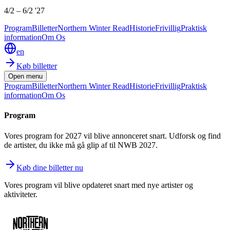
4/2
–
6/2 '27
Program
Billetter
Northern Winter Read
Historie
Frivillig
Praktisk
information
Om Os
en
Køb billetter
Open menu
Program
Billetter
Northern Winter Read
Historie
Frivillig
Praktisk
information
Om Os
Program
Vores program for 2027 vil blive annonceret snart. Udforsk og find
de artister, du ikke må gå glip af til NWB 2027.
Køb dine billetter nu
Vores program vil blive opdateret snart med nye artister og
aktiviteter.